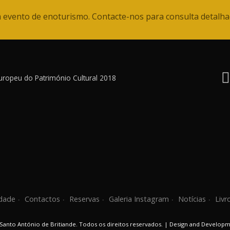
 evento de enoturismo. Contacte-nos para consulta detalha
uropeu do Património Cultural 2018
idade
Contactos
Reservas
Galeria Instagram
Notícias
Livr
 Santo António de Britiande. Todos os direitos reservados. | Design and Develop