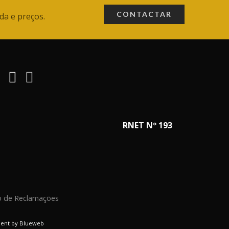
CONTACTAR
da e preços.
RNET Nº 193
o de Reclamações
ment by
Blueweb