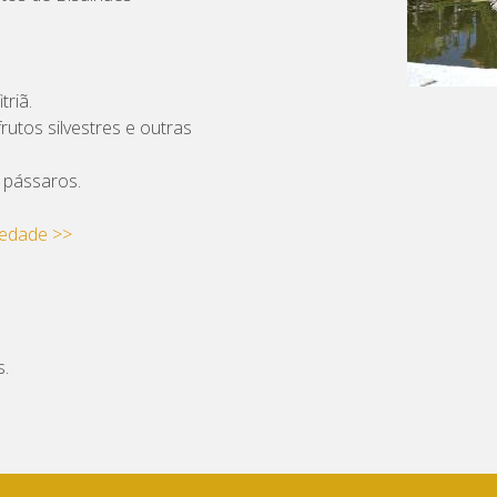
triã.
rutos silvestres e outras
 pássaros.
iedade >>
s.