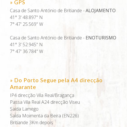
» GPS
Casa de Santo António de Britiande -
ALOJAMENTO
41° 3' 48.897'' N
7° 47' 25.569'' W
Casa de Santo António de Britiande -
ENOTURISMO
41° 3' 52.945'' N
7° 47' 36.784'' W
» Do Porto Segue pela A4 direcção
Amarante
IP4 direcção Vila Real/Bragança
Passa Vila Real A24 direcção Viseu
Saída Lamego
Saída Moimenta da Beira (EN226)
Britiande 3Km depois